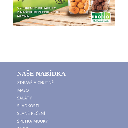
NAŠE NABÍDKA
ZDRAVĚ A CHUTNĚ
MASO
SALÁTY
SLADKOSTI
SLANÉ PEČENÍ
ŠPETKA MOUKY