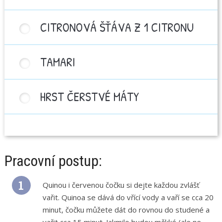
CITRONOVÁ ŠŤÁVA Z 1 CITRONU
TAMARI
HRST ČERSTVÉ MÁTY
Pracovní postup:
Quinou i červenou čočku si dejte každou zvlášť
vařit. Quinoa se dává do vřící vody a vaří se cca 20
minut, čočku můžete dát do rovnou do studené a
vařit cca 15 minut. Jakmile budou měkké (ale ne