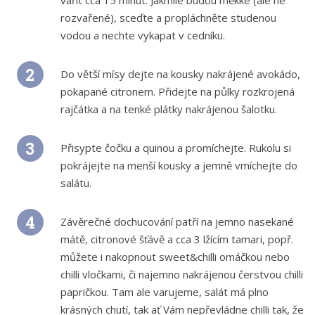
rozvařené), sceďte a propláchněte studenou
vodou a nechte vykapat v cedníku.
Do větší mísy dejte na kousky nakrájené avokádo,
pokapané citronem. Přidejte na půlky rozkrojená
rajčátka a na tenké plátky nakrájenou šalotku.
Přisypte čočku a quinou a promíchejte. Rukolu si
pokrájejte na menší kousky a jemně vmíchejte do
salátu.
Závěrečné dochucování patří na jemno nasekané
mátě, citronové šťávě a cca 3 lžícím tamari, popř.
můžete i nakopnout sweet&chilli omáčkou nebo
chilli vločkami, či najemno nakrájenou čerstvou chilli
papričkou. Tam ale varujeme, salát má plno
krásných chutí, tak ať Vám nepřevládne chilli tak, že