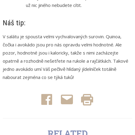
už nic jiného nebudete cítit.
Náš tip:
V salátu je spousta velmi vychvalovaných surovin. Quinoa,
čočka i avokádo jsou pro nás opravdu velmi hodnotné. Ale
pozor, hodnotné jsou i kaloricky, takže s nimi zacházejte
opatrně a rozhodně nešetřete na rukole a rajčátkách. Takové
jedno avokádo umí Váš pečlivě hlídaný jídelníček totálně
nabourat zejména co se týká tuků!
Click
Poslat
Vytisknout
to
emailem
(Otevře
share
(Otevře
se
on
se
v
Facebook
v
novém
(Otevře
novém
okně)
se
okně)
v
novém
okně)
RELATED