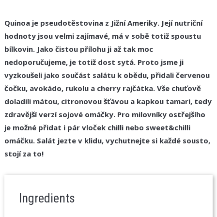
Quinoa je pseudotěstovina z Jižní Ameriky. Její nutriční
hodnoty jsou velmi zajímavé, má v sobě totiž spoustu
bílkovin. Jako čistou přílohu ji až tak moc
nedoporučujeme, je totiž dost sytá. Proto jsme ji
vyzkoušeli jako součást salátu k obědu, přidali červenou
čočku, avokádo, rukolu a cherry rajčátka. Vše chuťově
doladili mátou, citronovou šťávou a kapkou tamari, tedy
zdravější verzí sojové omáčky. Pro milovníky ostřejšího
je
možné přidat i pár vloček chilli nebo sweet&chilli
omáčku.
Salát jezte v klidu, vychutnejte si každé sousto,
stojí za to!
Ingredients