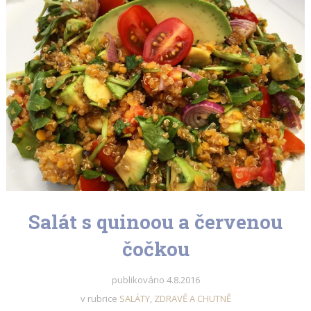
Salát s quinoou a červenou
čočkou
publikováno
4.8.2016
v rubrice
SALÁTY
,
ZDRAVĚ A CHUTNĚ