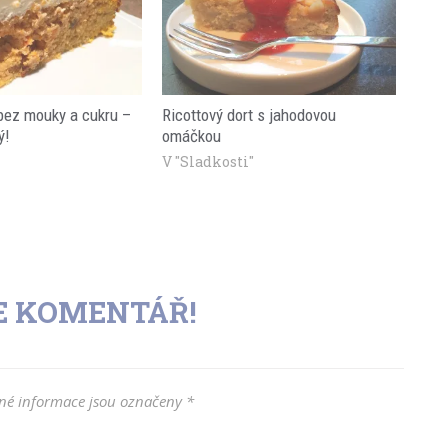
bez mouky a cukru –
Ricottový dort s jahodovou
ý!
omáčkou
"
V "Sladkosti"
E KOMENTÁŘ!
é informace jsou označeny
*