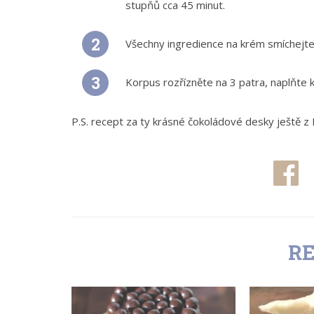
stupňů cca 45 minut.
Všechny ingredience na krém smíchejt
Korpus rozřízněte na 3 patra, naplňte 
P.S. recept za ty krásné čokoládové desky ještě z
Cli
to
sh
on
Fa
(O
se
v
no
ok
R