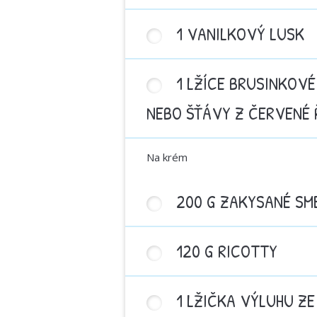
1 VANILKOVÝ LUSK
1 LŽÍCE BRUSINKOV
NEBO ŠŤÁVY Z ČERVENÉ 
Na krém
200 G ZAKYSANÉ SM
120 G RICOTTY
1 LŽIČKA VÝLUHU ZE