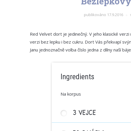
Bezlepkový 
publikováno
17.9.2016
Red Velvet dort je jedinečný. V jeho klasické ver
verzi bez lepku i bez cukru. Dort Vás překvapí s
Janu jednoznačně volba číslo jedna z dílny naší bá
Ingredients
Na korpus
3 VEJCE