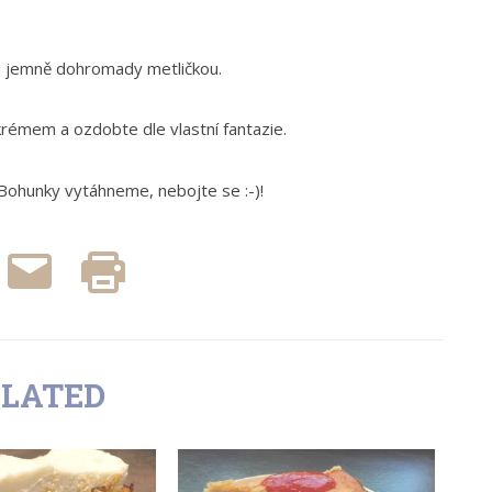
e jemně dohromady metličkou.
krémem a ozdobte dle vlastní fantazie.
 Bohunky vytáhneme, nebojte se :-)!
ck
Poslat
Vytisknout
emailem
(Otevře
are
(Otevře
se
se
v
cebook
v
novém
tevře
novém
okně)
okně)
vém
ně)
ELATED