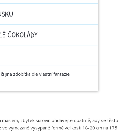
USKU
ÍLÉ ČOKOLÁDY
či jiná zdobítka dle vlastní fantazie
a máslem, zbytek surovin přidávejte opatrně, aby se těsto
čte ve vymazané vysypané formě velikosti 18-20 cm na 175