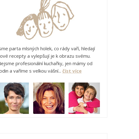
sme parta mlsných holek, co rády vaří, hledají
ové recepty a vylepšují je k obrazu svému.
ejsme profesionální kuchařky, jen mámy od
odin a vaříme s velkou vášní...
číst více