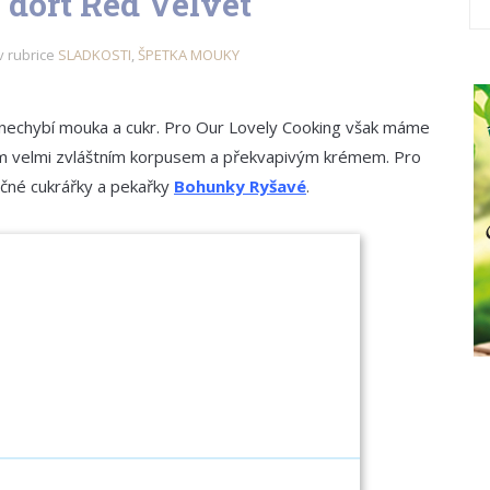
dort Red Velvet
v rubrice
SLADKOSTI
,
ŠPETKA MOUKY
zi nechybí mouka a cukr. Pro Our Lovely Cooking však máme
vým velmi zvláštním korpusem a překvapivým krémem. Pro
ječné cukrářky a pekařky
Bohunky Ryšavé
.