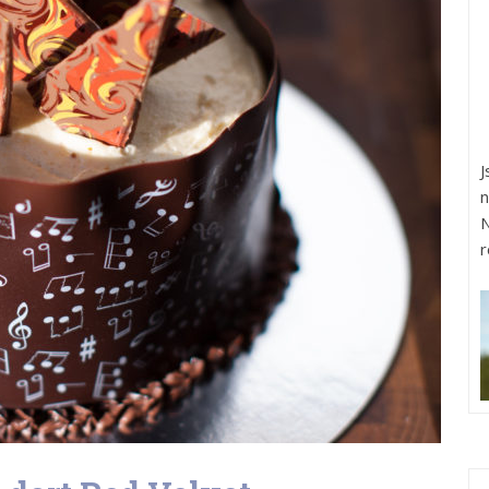
J
n
N
r